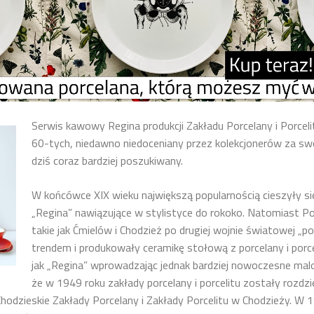
Serwis kawowy Regina produkcji Zakładu Porcelany i Porcel
60-tych, niedawno niedoceniany przez kolekcjonerów za sw
dziś coraz bardziej poszukiwany.
W końcówce XIX wieku największą popularnością cieszyły się
„Regina” nawiązujące w stylistyce do rokoko. Natomiast Pol
takie jak Ćmielów i Chodzież po drugiej wojnie światowej „p
trendem i produkowały ceramikę stołową z porcelany i porce
jak „Regina” wprowadzając jednak bardziej nowoczesne ma
że w 1949 roku zakłady porcelany i porcelitu zostały rozdz
Chodzieskie Zakłady Porcelany i Zakłady Porcelitu w Chodzieży. W 