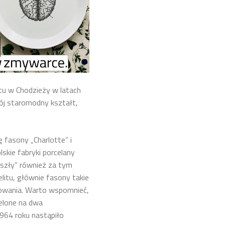
itu w Chodzieży w latach
ój staromodny kształt,
 fasony „Charlotte” i
skie fabryki porcelany
oszły” również za tym
litu, głównie fasony takie
lowania. Warto wspomnieć,
ielone na dwa
1964 roku nastąpiło