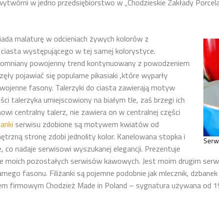
twórni w jedno przedsiębiorstwo w „Chodzieskie Zakłady Porcelan
ada malaturę w odcieniach żywych kolorów z
 ciasta występującego w tej samej kolorystyce.
pomniany powojenny trend kontynuowany z powodzeniem
zęły pojawiać się popularne pikasiaki ,które wyparły
wojenne fasony. Talerzyki do ciasta zawierają motyw
ci talerzyka umiejscowiony na białym tle, zaś brzegi ich
wi centralny talerz, nie zawiera on w centralnej części
żanki
serwisu zdobione są motywem kwiatów od
trzną stronę zdobi jednolity kolor. Kanelowana stopka i
Serwi
, co nadaje serwisowi wyszukanej elegancji. Prezentuje
tle moich pozostałych serwisów kawowych. Jest moim drugim serwi
amego fasonu. Filiżanki są pojemne podobnie jak mlecznik, dzbanek 
em firmowym Chodzież Made in Poland – sygnatura używana od 19