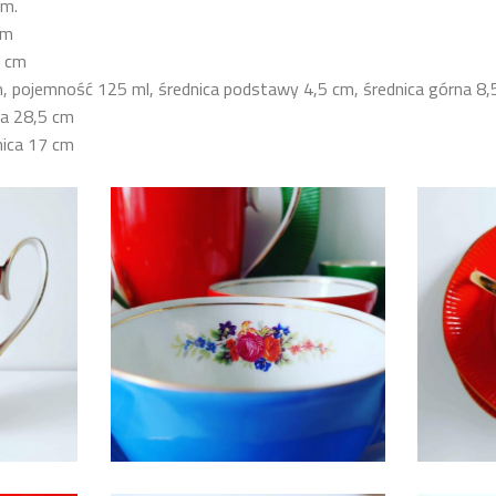
cm.
cm
5 cm
, pojemność 125 ml, średnica podstawy 4,5 cm, średnica górna 8,
ca 28,5 cm
nica 17 cm