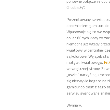
ponowne połączenie obu wy
Chodzieży”.
Prezentowany serwis posi
dopełnieniem garnituru do
Wpasowuje się to we ws
do lat 60tych kiedy to zac
niemodne już wtedy przed
kwiatowy w centralnej częś
są kolorowe. Wyjątek stano
motywu kwiatowego.
Fili
wewnętrznej strony. Zewnę
„uszka” naczyń są złocone
się niezwykle bogato na 
garnitur do ciast z tego s
serwisu sygnowane znaki
Wymiary: