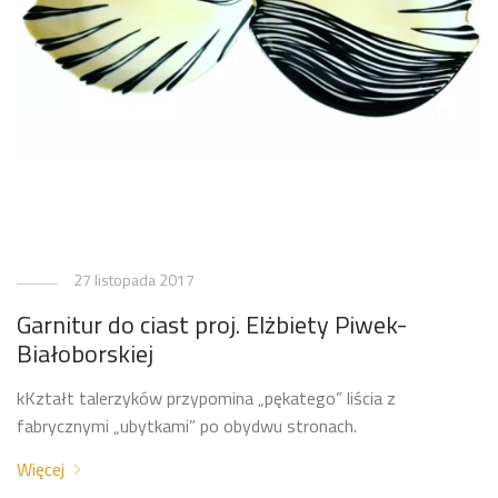
27 listopada 2017
Garnitur do ciast proj. Elżbiety Piwek-
Białoborskiej
kKztałt talerzyków przypomina „pękatego” liścia z
fabrycznymi „ubytkami” po obydwu stronach.
Więcej