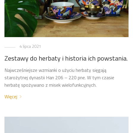
4 lipca 2021
Zestawy do herbaty i historia ich powstania.
Najwcześniejsze wzmianki o użyciu herbaty sięgają
starożytnej dynastii Han 206 – 220 pne. W tym czasie
herbatę spożywano z misek wielofunkcyjnych.
Więcej