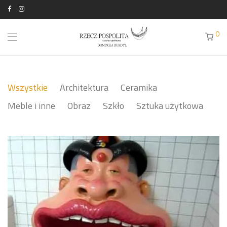
0
Wszystkie
Architektura
Ceramika
Meble i inne
Obraz
Szkło
Sztuka użytkowa