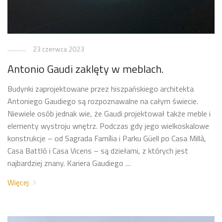
23 czerwca 2023
Antonio Gaudi zaklęty w meblach.
Budynki zaprojektowane przez hiszpańskiego architekta
Antoniego Gaudiego są rozpoznawalne na całym świecie.
Niewiele osób jednak wie, że Gaudi projektował także meble i
elementy wystroju wnętrz. Podczas gdy jego wielkoskalowe
konstrukcje – od Sagrada Família i Parku Güell po Casa Millà,
Casa Battló i Casa Vicens – są dziełami, z których jest
najbardziej znany. Kariera Gaudiego …
Więcej