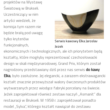
projektów na Wystawę
Światową w Brukseli.
Uczestniczący w nim
artyści wiedzieli, że
komisja tym razem nie
będzie brałą pod uwagę
tylko kryteriów
Serwis kawowy Elka Jaroslav
funkcjonalnych,
Jezek
ekonomicznych i technologicznych, ale ich priorytetem będą
kształty, które mogłyby reprezentować czechosłowacki
design w skali międzynarodowej. Grand Prix, którym został
nagrodzony przedstawiany dziś przez nas serwis
do kawy
Elka
, było zasłużone. Jej elegancki, a zarazem ekstrawagancki
kształt znacznie przewyższał walory ówczesnych produktów
wytwarzanych przez wiodące fabryki porcelany na świecie.
Ježek zaprojektował również zestaw naczyń „Asmanit” dla
restauracji w Brukseli. W 1958 r. zaprojektował ponadto
model „Sylva”, którego kształt nawiązał do zestawu