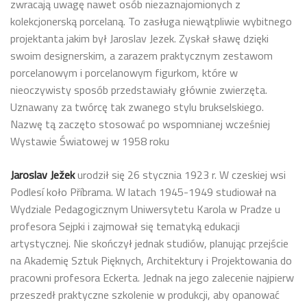
zwracają uwagę nawet osób niezaznajomionych z
kolekcjonerską porcelaną. To zasługa niewątpliwie wybitnego
projektanta jakim był Jaroslav Jezek. Zyskał sławę dzięki
swoim designerskim, a zarazem praktycznym zestawom
porcelanowym i porcelanowym figurkom, które w
nieoczywisty sposób przedstawiały głównie zwierzęta.
Uznawany za twórcę tak zwanego stylu brukselskiego.
Nazwę tą zaczęto stosować po wspomnianej wcześniej
Wystawie Światowej w 1958 roku
Jaroslav Ježek
urodził się 26 stycznia 1923 r. W czeskiej wsi
Podlesí koło Příbrama. W latach 1945-1949 studiował na
Wydziale Pedagogicznym Uniwersytetu Karola w Pradze u
profesora Sejpki i zajmował się tematyką edukacji
artystycznej. Nie skończył jednak studiów, planując przejście
na Akademię Sztuk Pięknych, Architektury i Projektowania do
pracowni profesora Eckerta. Jednak na jego zalecenie najpierw
przeszedł praktyczne szkolenie w produkcji, aby opanować