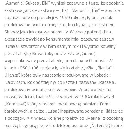
„Asmanit”. Sukces „Elki” wynikał zapewne z tego, że podobnie
ekstrawaganckie zestawy – „Ex”, „Manon” i „Tria” – zostały
dopuszczone do produkcji w 1959 roku. Były one jednak
produkowane w minimalnej skali, bo chyba tylko testowo.
Służyły jako luksusowe prezenty. Większy potencjał na
akceptację zwykłego konsumenta miał zapewne zestaw
„Orava”, stworzony w tym samym roku i wyprodukowany
przez fabrykę Nová Role, oraz zestaw „Ciráno”,
wyprodukowany przez fabrykę porcelany w Chodovie. W
latach 1960 i 1961 pojawiły się kształty Ježka „Blanka” i
„Hanka”, które były następnie produkowane w Lokecie i
Dalovicach. Rok później był to kształt nazwany „Rafaela”,
produkowany w małej serii w Lesovie. W odpowiedzi na
rozwój w Rosenthal Ježek stworzył w 1964 roku kształt
„Komtesa”, który reprezentował pewną odmianę form
barokowych, a także „Luisa”, inspirowaną porcelaną Klášterec
z początku XIX wieku. Kolejne projekty to „Marina” z ozdobną
opaską biegnącą przez środek korpusu oraz „Nefertiti”, której