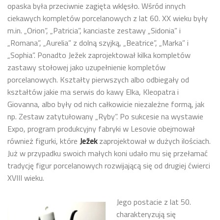
opaska była przeciwnie zagięta wklęsło. Wśród innych
ciekawych kompletów porcelanowych z lat 60. XX wieku były
m.in. „Orion”, „Patricia”, kanciaste zestawy „Sidonia” i
„Romana”, „Aurelia” z dolną szyjką, „Beatrice”, „Marka” i
„Sophia”. Ponadto Ježek zaprojektował kilka kompletów
zastawy stołowej jako uzupełnienie kompletów
porcelanowych. Kształty pierwszych albo odbiegały od
kształtów jakie ma serwis do kawy Elka, Kleopatra i
Giovanna, albo były od nich całkowicie niezależne formą, jak
np. Zestaw zatytułowany „Ryby”. Po sukcesie na wystawie
Expo, program produkcyjny fabryki w Lesovie obejmował
również figurki, które
Ježek
zaprojektował w dużych ilościach.
Już w przypadku swoich małych koni udało mu się przełamać
tradycję figur porcelanowych rozwijającą się od drugiej ćwierci
XVIII wieku.
Jego postacie z lat 50.
charakteryzują się