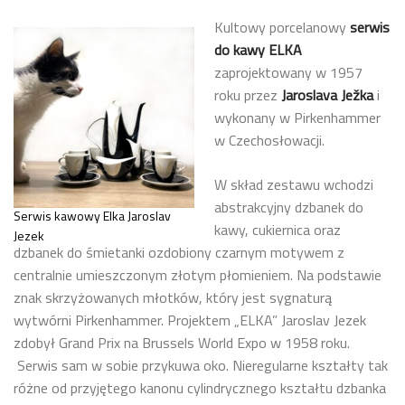
Kultowy porcelanowy
serwis
do kawy ELKA
zaprojektowany w 1957
roku przez
Jaroslava Ježka
i
wykonany w Pirkenhammer
w Czechosłowacji.
W skład zestawu wchodzi
abstrakcyjny dzbanek do
Serwis kawowy Elka Jaroslav
kawy, cukiernica oraz
Jezek
dzbanek do śmietanki ozdobiony czarnym motywem z
centralnie umieszczonym złotym płomieniem. Na podstawie
znak skrzyżowanych młotków, który jest sygnaturą
wytwórni Pirkenhammer. Projektem „ELKA” Jaroslav Jezek
zdobył Grand Prix na Brussels World Expo w 1958 roku.
Serwis sam w sobie przykuwa oko. Nieregularne kształty tak
różne od przyjętego kanonu cylindrycznego kształtu dzbanka