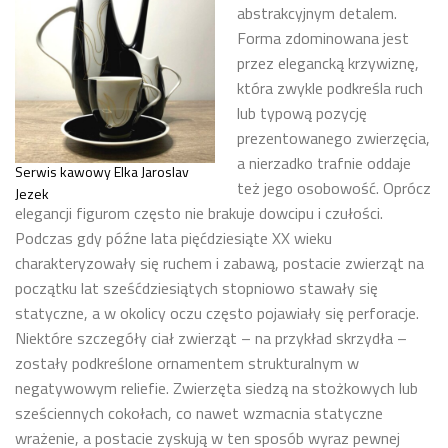
abstrakcyjnym detalem.
Forma zdominowana jest
przez elegancką krzywiznę,
która zwykle podkreśla ruch
lub typową pozycję
prezentowanego zwierzęcia,
a nierzadko trafnie oddaje
Serwis kawowy Elka Jaroslav
też jego osobowość. Oprócz
Jezek
elegancji figurom często nie brakuje dowcipu i czułości.
Podczas gdy późne lata pięćdziesiąte XX wieku
charakteryzowały się ruchem i zabawą, postacie zwierząt na
początku lat sześćdziesiątych stopniowo stawały się
statyczne, a w okolicy oczu często pojawiały się perforacje.
Niektóre szczegóły ciał zwierząt – na przykład skrzydła –
zostały podkreślone ornamentem strukturalnym w
negatywowym reliefie. Zwierzęta siedzą na stożkowych lub
sześciennych cokołach, co nawet wzmacnia statyczne
wrażenie, a postacie zyskują w ten sposób wyraz pewnej