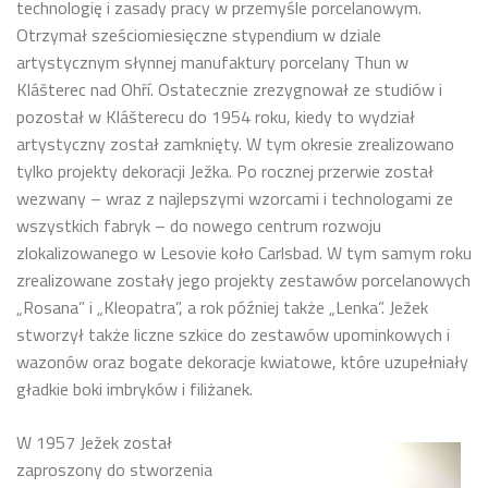
technologię i zasady pracy w przemyśle porcelanowym.
Otrzymał sześciomiesięczne stypendium w dziale
artystycznym słynnej manufaktury porcelany Thun w
Klášterec nad Ohří. Ostatecznie zrezygnował ze studiów i
pozostał w Klášterecu do 1954 roku, kiedy to wydział
artystyczny został zamknięty. W tym okresie zrealizowano
tylko projekty dekoracji Ježka. Po rocznej przerwie został
wezwany – wraz z najlepszymi wzorcami i technologami ze
wszystkich fabryk – do nowego centrum rozwoju
zlokalizowanego w Lesovie koło Carlsbad. W tym samym roku
zrealizowane zostały jego projekty zestawów porcelanowych
„Rosana” i „Kleopatra”, a rok później także „Lenka”. Ježek
stworzył także liczne szkice do zestawów upominkowych i
wazonów oraz bogate dekoracje kwiatowe, które uzupełniały
gładkie boki imbryków i filiżanek.
W 1957 Ježek został
zaproszony do stworzenia