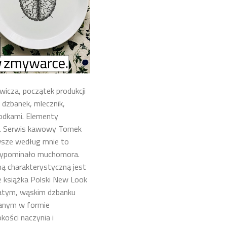
icza, początek produkcji
 dzbanek, mlecznik,
podkami. Elementy
. Serwis kawowy Tomek
wsze według mnie to
rzypominało muchomora.
hą charakterystyczną jest
e książka Polski New Look
atym, wąskim dzbanku
anym w formie
ości naczynia i