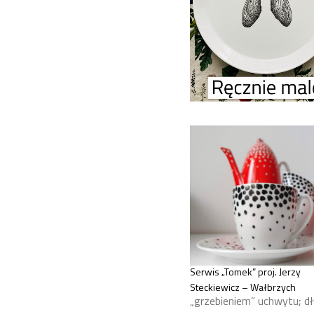
Serwis „Tomek” proj. Jerzy
Steckiewicz – Wałbrzych
„grzebieniem” uchwytu; d