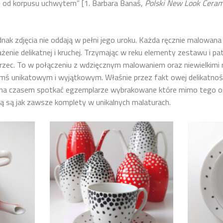
 od korpusu uchwytem” [1. Barbara Banaś,
Polski New Look Cerami
dnak zdjęcia nie oddają w pełni jego uroku. Każda ręcznie malowana 
żenie delikatnej i kruchej. Trzymając w reku elementy zestawu i pa
rzec. To w połączeniu z wdzięcznym malowaniem oraz niewielkimi 
mś unikatowym i wyjątkowym. Właśnie przez fakt owej delikatnośc
na czasem spotkać egzemplarze wybrakowane które mimo tego os
ą są jak zawsze komplety w unikalnych malaturach.