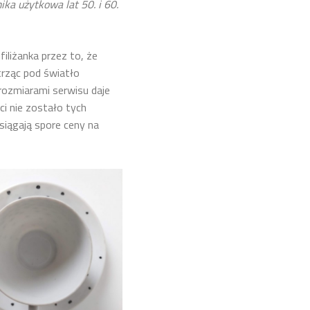
ka użytkowa lat 50. i 60.
filiżanka przez to, że
trząc pod światło
rozmiarami serwisu daje
i nie zostało tych
iągają spore ceny na