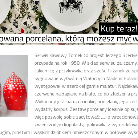
Serwis kawowy Tomek to projekt Jerzego Steckiew
przypada na rok 1958. W skład serwisu zaliczamy,
cukiernicę z przykrywką oraz sześć filiżanek ze s
sygnowane wytwórnią Wałbrzych Made in Poland
występował w szerokiej gamie malatur. Najcieka
czerwone nakrapiane na biało, co do złudzenia p
Wykonany jest bardzo cienkiej porcelany, jego cec
wydatny korpus. Zestaw porcelany idealnie opisuj
więc pozwolę sobie zacytować: „… o wrzecionow
zwieńczonym kopulastą pokrywką z wymodelow
ługim, prostym i wąskim dzióbkiem umieszczonym w połowie wysok