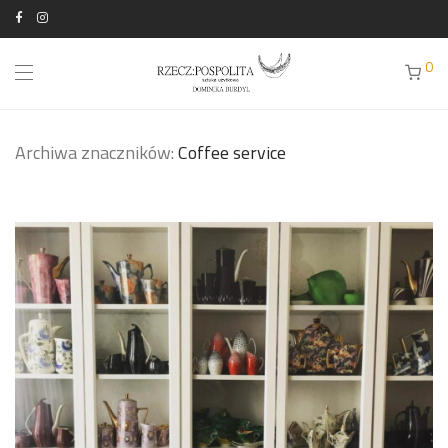
0
Archiwa znaczników:
Coffee service
Forma serwisu niewątpliwie nie nawiązuje do tradycyjnych
wyrobów rzemieślniczych w Polsce.
Więcej