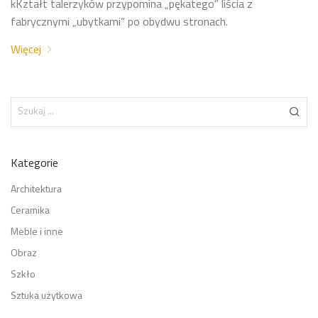
kKztałt talerzyków przypomina „pękatego” liścia z
fabrycznymi „ubytkami” po obydwu stronach.
Więcej
Kategorie
Architektura
Ceramika
Meble i inne
Obraz
Szkło
Sztuka użytkowa