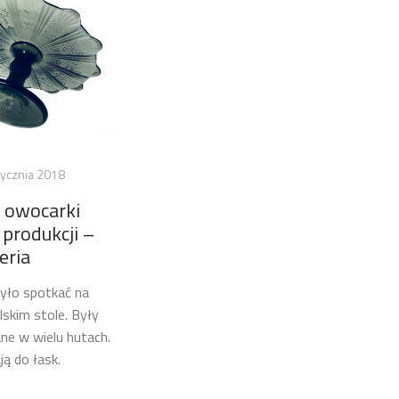
tycznia 2018
i owocarki
 produkcji –
eria
yło spotkać na
skim stole. Były
e w wielu hutach.
ją do łask.