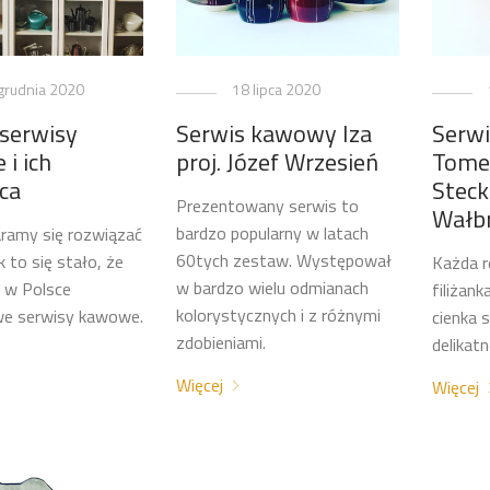
grudnia 2020
18 lipca 2020
 serwisy
Serwis kawowy Iza
Serw
i ich
proj. Józef Wrzesień
Tomek
ca
Steck
Prezentowany serwis to
Wałb
bardzo popularny w latach
ramy się rozwiązać
60tych zestaw. Występował
k to się stało, że
Każda 
w bardzo wielu odmianach
 w Polsce
filiżank
kolorystycznych i z różnymi
we serwisy kawowe.
cienka 
zdobieniami.
delikatne
Więcej
Więcej