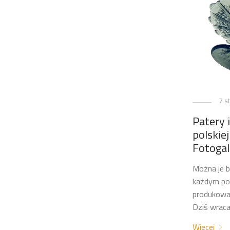
7 s
Patery 
polskiej
Fotogal
Można je b
każdym pol
produkowan
Dziś wraca
Więcej