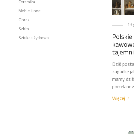
Ceramika
Meble i inne
Obraz
13 
Szkło
Polskie
Sztuka użytkowa
kawowe 
tajemni
Dziś posta
zagadkę ja
mamy dziś
porcelano
Więcej