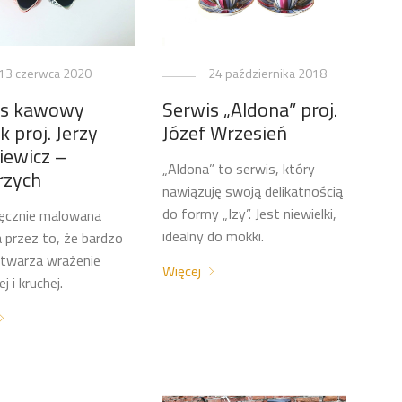
13 czerwca 2020
24 października 2018
is kawowy
Serwis „Aldona” proj.
 proj. Jerzy
Józef Wrzesień
iewicz –
„Aldona” to serwis, który
rzych
nawiązuję swoją delikatnością
do formy „Izy”. Jest niewielki,
ręcznie malowana
idealny do mokki.
a przez to, że bardzo
stwarza wrażenie
Więcej
j i kruchej.