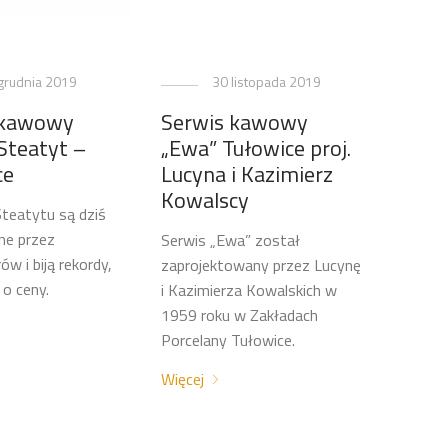
grudnia 2019
30 listopada 2019
 kawowy
Serwis kawowy
Steatyt –
„Ewa” Tułowice proj.
ce
Lucyna i Kazimierz
Kowalscy
teatytu są dziś
ne przez
Serwis „Ewa” został
ów i biją rekordy,
zaprojektowany przez Lucynę
i o ceny.
i Kazimierza Kowalskich w
1959 roku w Zakładach
Porcelany Tułowice.
Więcej