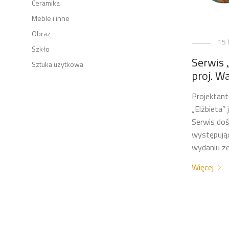
Ceramika
Meble i inne
Obraz
15 
Szkło
Serwis 
Sztuka użytkowa
proj. W
Projektan
„Elżbieta”
Serwis doś
występują
wydaniu ze
Więcej