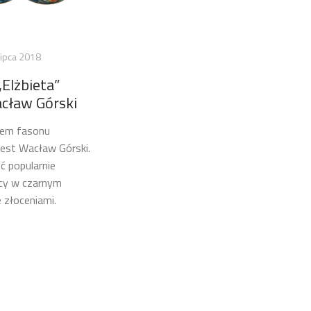
lipca 2018
„Elżbieta”
acław Górski
tem fasonu
 jest Wacław Górski.
ć popularnie
cy w czarnym
 złoceniami.