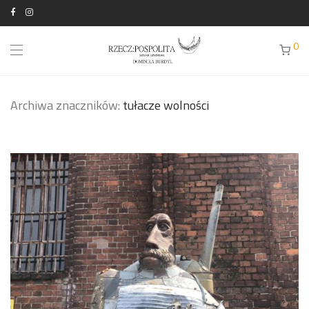
0
Archiwa znaczników:
tułacze wolności