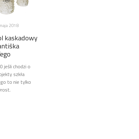
maja 2018
ol kaskadowy
antiška
ego
0 jeśli chodzi o
ojekty szkła
o to nie tylko
rost.