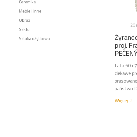
Ceramika
Meble i inne
Obraz
20 
Szkło
Żyrand
Sztuka użytkowa
proj. Fr
PEČENÝ
Lata 60 i 7
ciekawe pr
prasowaneg
państwo D
Więcej