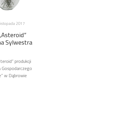
listopada 2017
Asteroid”
ana Sylwestra
eroid” produkcji
a Gospodarczego
e” w Dąbrowie