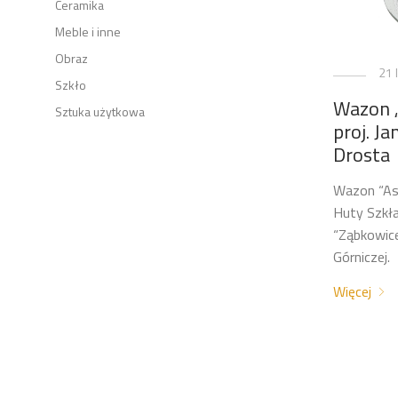
Ceramika
Meble i inne
Obraz
21 
Szkło
Wazon „
Sztuka użytkowa
proj. J
Drosta
Wazon “Ast
Huty Szkł
“Ząbkowic
Górniczej.
Więcej