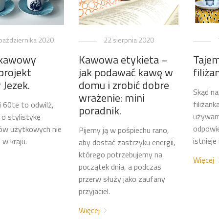
października 2020
22 sierpnia 2020
Tajem
 kawowy
Kawowa etykieta –
filiża
 projekt
jak podawać kawę w
 Jezek.
domu i zrobić dobre
Skąd na
wrażenie: mini
filiżank
i 60te to odwilż,
poradnik.
używam
i o stylistykę
odpowie
ów użytkowych nie
Pijemy ją w pośpiechu rano,
istnieje
 w kraju.
aby dostać zastrzyku energii,
którego potrzebujemy na
Więcej
początek dnia, a podczas
przerw służy jako zaufany
przyjaciel.
Więcej