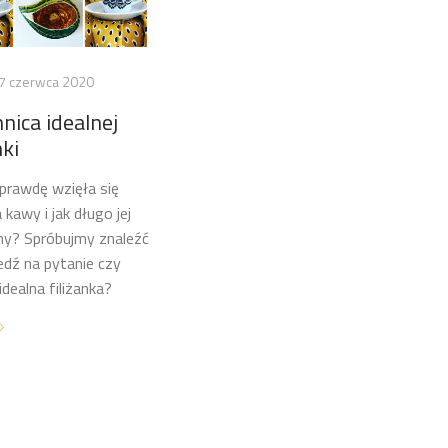
7 czerwca 2020
nica idealnej
nki
prawdę wzięła się
a kawy i jak długo jej
y? Spróbujmy znaleźć
dź na pytanie czy
 idealna filiżanka?