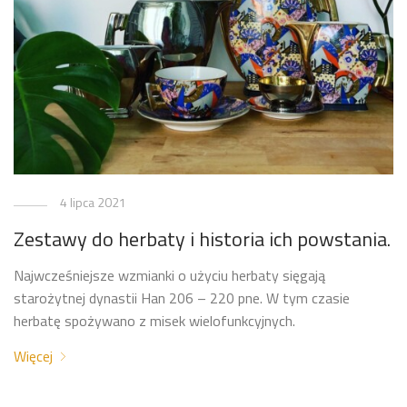
4 lipca 2021
Zestawy do herbaty i historia ich powstania.
Najwcześniejsze wzmianki o użyciu herbaty sięgają
starożytnej dynastii Han 206 – 220 pne. W tym czasie
herbatę spożywano z misek wielofunkcyjnych.
Więcej