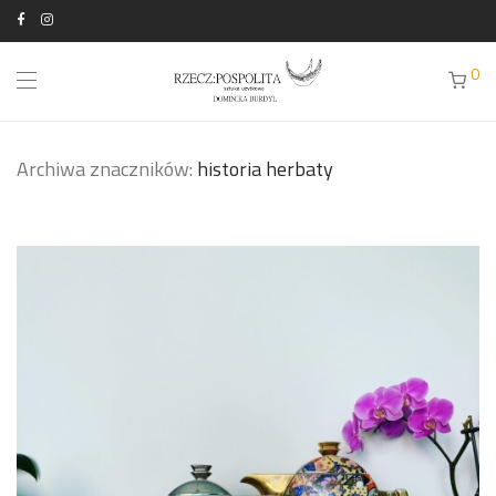
0
Archiwa znaczników:
historia herbaty