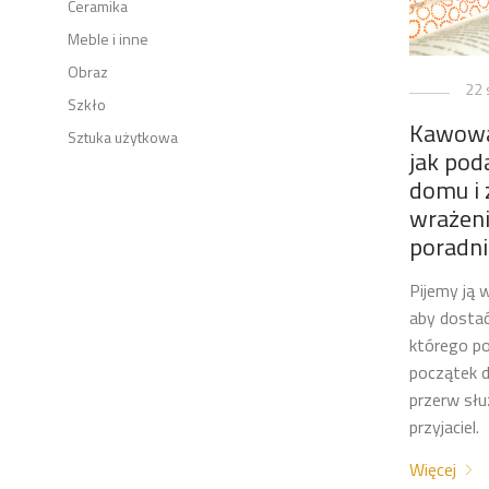
Ceramika
Meble i inne
Obraz
22 
Szkło
Kawowa
Sztuka użytkowa
jak po
domu i 
wrażeni
poradni
Pijemy ją 
aby dostać
którego p
początek d
przerw słu
przyjaciel.
Więcej