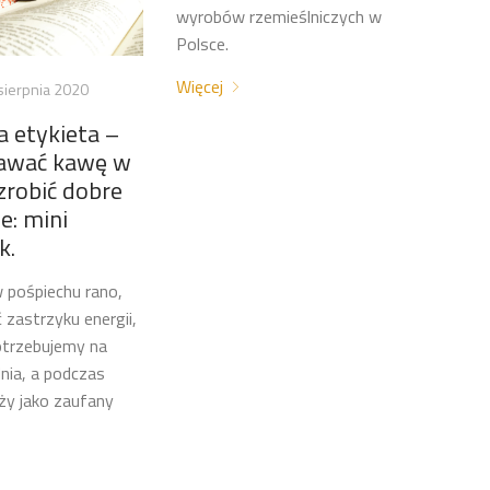
wyrobów rzemieślniczych w
Polsce.
Więcej
sierpnia 2020
 etykieta –
dawać kawę w
zrobić dobre
e: mini
k.
w pośpiechu rano,
 zastrzyku energii,
otrzebujemy na
nia, a podczas
ży jako zaufany