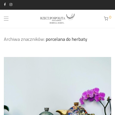
0
Archiwa znaczników:
porcelana do herbaty