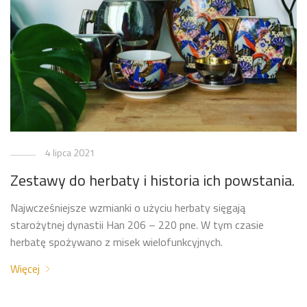
4 lipca 2021
Zestawy do herbaty i historia ich powstania.
Najwcześniejsze wzmianki o użyciu herbaty sięgają
starożytnej dynastii Han 206 – 220 pne. W tym czasie
herbatę spożywano z misek wielofunkcyjnych.
Więcej