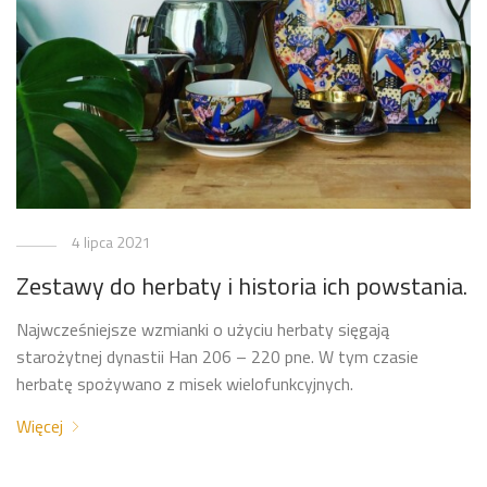
4 lipca 2021
Zestawy do herbaty i historia ich powstania.
Najwcześniejsze wzmianki o użyciu herbaty sięgają
starożytnej dynastii Han 206 – 220 pne. W tym czasie
herbatę spożywano z misek wielofunkcyjnych.
Więcej