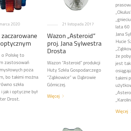
prasow
„Okulu
„gnieci
marca 2020
21 listopada 2017
lata 60
Jana Sy
o zaczarowane
Wazon „Asteroid”
Hucie S
e optycznym
proj. Jana Sylwestra
„Ząbkow
Drosta
i o Polskę to
że poby
em zastosowań
Wazon “Asteroid” produkcji
jest tak
zemysłowych poza
Huty Szkła Gospodarczego
osiągaj
m, bo takimi można
“Ząbkowice” w Dąbrowie
takimi 
równo szkła
Górniczej.
użytko
i jak i optyczne był
„Astero
Więcej
ter Drost.
„Karoli
Więcej