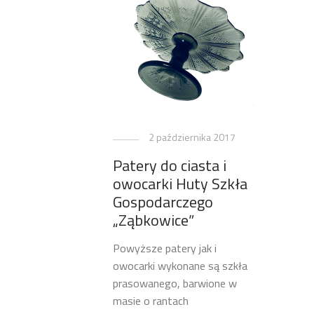
2 października 2017
Patery do ciasta i
owocarki Huty Szkła
Gospodarczego
„Ząbkowice”
Powyższe patery jak i
owocarki wykonane są szkła
prasowanego, barwione w
masie o rantach