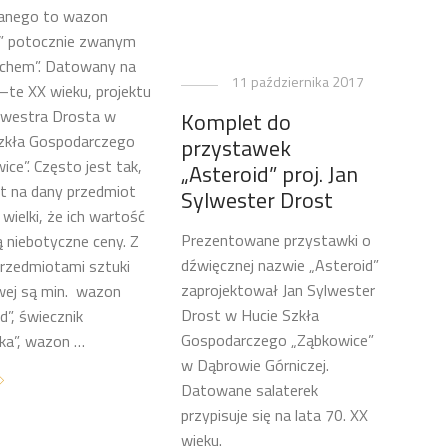
anego to wazon
s” potocznie zwanym
uchem”. Datowany na
11 października 2017
 –te XX wieku, projektu
lwestra Drosta w
Komplet do
zkła Gospodarczego
przystawek
ice”. Często jest tak,
„Asteroid” proj. Jan
t na dany przedmiot
Sylwester Drost
 wielki, że ich wartość
Prezentowane przystawki o
ą niebotyczne ceny. Z
dźwięcznej nazwie „Asteroid”
przedmiotami sztuki
zaprojektował Jan Sylwester
wej są min. wazon
Drost w Hucie Szkła
d”, świecznik
Gospodarczego „Ząbkowice”
nka”, wazon …
w Dąbrowie Górniczej.
Datowane salaterek
przypisuje się na lata 70. XX
wieku.