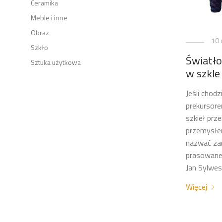
Ceramika
Meble i inne
Obraz
10 
Szkło
Światł
Sztuka użytkowa
w szkl
Jeśli chodz
prekursor
szkieł pr
przemysłe
nazwać za
prasowane 
Jan Sylwes
Więcej