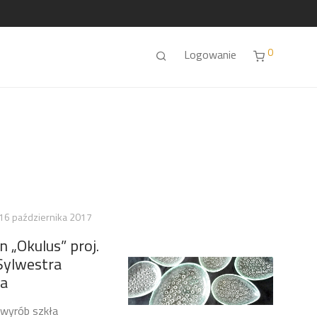
0
Logowanie
16 października 2017
 „Okulus” proj.
Sylwestra
ta
 wyrób szkła